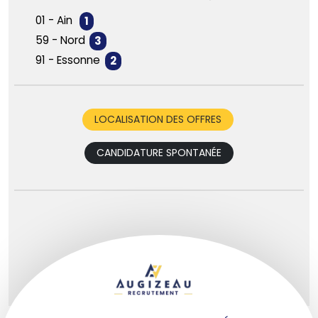
01 - Ain
1
59 - Nord
3
91 - Essonne
2
LOCALISATION DES OFFRES
CANDIDATURE SPONTANÉE