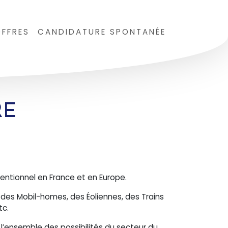
FFRES
CANDIDATURE SPONTANÉE
RE
entionnel en France et en Europe.
 des Mobil-homes, des Éoliennes, des Trains
tc.
 l’ensemble des possibilités du secteur du